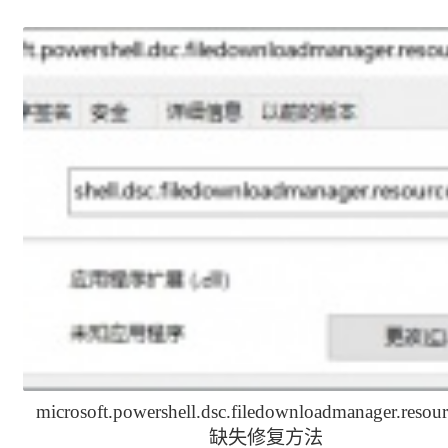
processor-power-
propertysetprivate-l1-
events.dll如何修复
1-0.dll丢失一键修复
microsoft.powershell.dsc.filedownloadmanager.resour
缺失修复方法