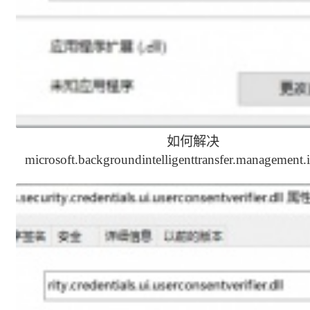
如何解决
microsoft.backgroundintelligenttransfer.management.i
缺少的问题