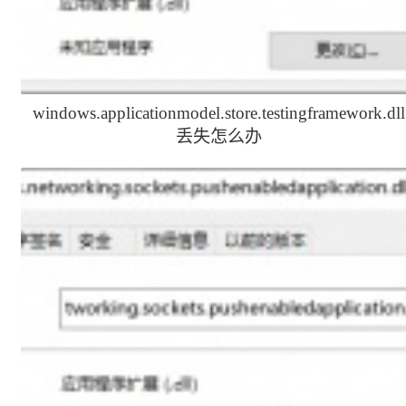
windows.applicationmodel.store.testingframework.dll
丢失怎么办