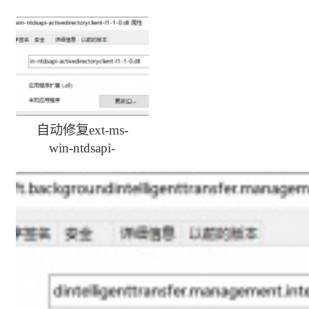
自动修复ext-ms-
win-ntdsapi-
activedirectoryclient-
l1-1-0.dll丢失方法