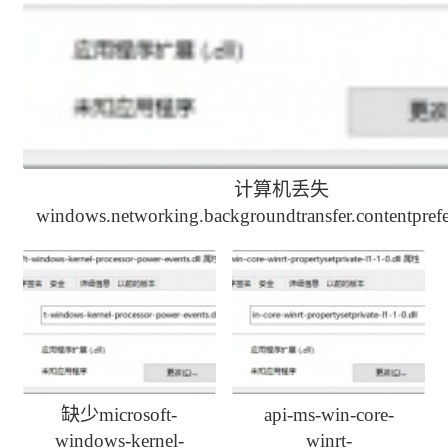
计算机丢失
windows.networking.backgroundtransfer.contentprefet
解决办法
缺少microsoft-
api-ms-win-core-
windows-kernel-
winrt-