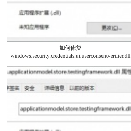
如何修复
windows.security.credentials.ui.userconsentverifier.dll
文件