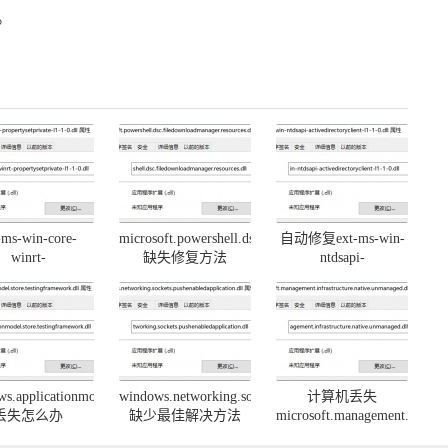
。
-ms-win-core-
microsoft.powershell.dsc.filedownloadmanager.resources.
自动修复ext-ms-win-
ll
winrt-
缺失修复方法
ntdsapi-
rtysetprivate-l1-
activedirectoryclient-
.dll丢失一键修复
l1-1-0.dll丢失方法
s.applicationmodel.store.testingframework.dll
windows.networking.sockets.pushenabledapplication.dll
计算机丢失
ll
rconsentverifier.dll
丢失怎么办
缺少最佳解决方法
microsoft.management.infrast
解决办法