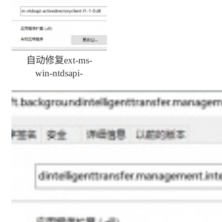
自动修复ext-ms-
win-ntdsapi-
activedirectoryclient-
l1-1-0.dll丢失方法