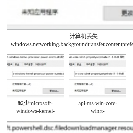
计算机丢失
windows.networking.backgroundtransfer.contentprefet
解决办法
缺少microsoft-
api-ms-win-core-
windows-kernel-
winrt-
processor-power-
propertysetprivate-l1-
events.dll如何修复
1-0.dll丢失一键修复