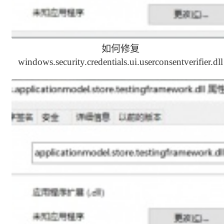
如何修复
windows.security.credentials.ui.userconsentverifier.dll
文件