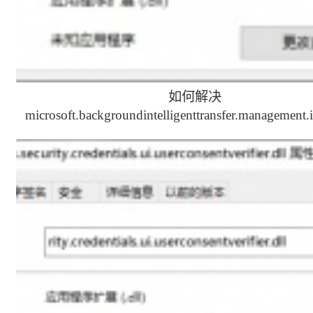
如何解决
microsoft.backgroundintelligenttransfer.management.i
缺少的问题