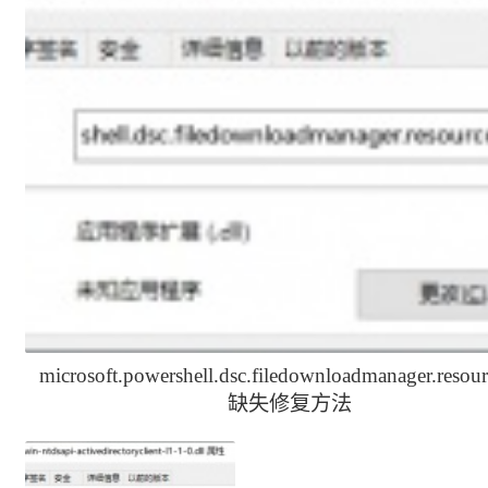
microsoft.powershell.dsc.filedownloadmanager.resour
缺失修复方法