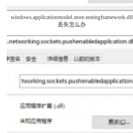
windows.applicationmodel.store.testingframework.dll
丢失怎么办