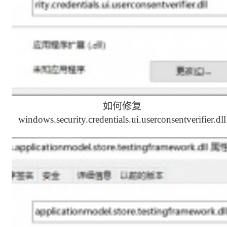
如何修复
windows.security.credentials.ui.userconsentverifier.dll
文件