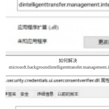
如何解决
microsoft.backgroundintelligenttransfer.management.i
缺少的问题