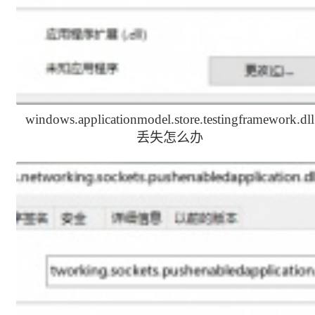
windows.applicationmodel.store.testingframework.dll
丢失怎么办