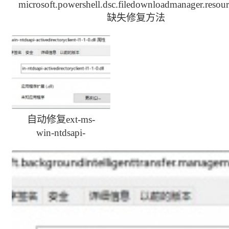
microsoft.powershell.dsc.filedownloadmanager.resour
缺失修复方法
自动修复ext-ms-
win-ntdsapi-
activedirectoryclient-
l1-1-0.dll丢失方法