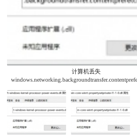
计算机丢失
windows.networking.backgroundtransfer.contentprefet
解决办法