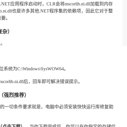
用程序启动时，CLR会将mscorlib.ni.dll加载到内存
.ni.dll也是许多其他.NET程序集的依赖项，因此它对于整
重要。
复杂）
上。
4位系统为C:\Windows\SysWOW64。
mscorlib.ni.dll后，回车即可解决错误提示。
（强烈推荐）
的一切条件要求就是，电脑中必须安装快快运行库修复助
（点击下载）
，当你下载完成后，你可以在你指定的存储位