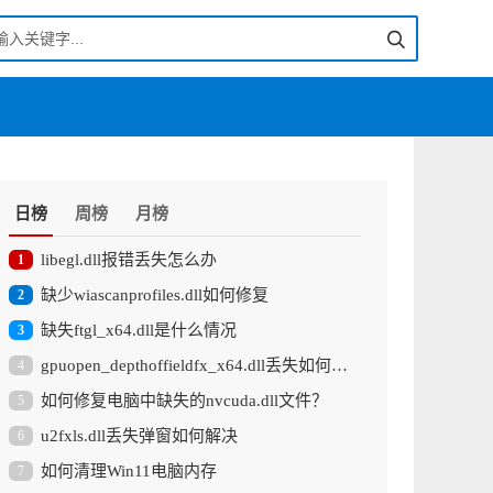
日榜
周榜
月榜
libegl.dll报错丢失怎么办
1
缺少wiascanprofiles.dll如何修复
2
缺失ftgl_x64.dll是什么情况
3
gpuopen_depthoffieldfx_x64.dll丢失如何修复
4
如何修复电脑中缺失的nvcuda.dll文件？
5
u2fxls.dll丢失弹窗如何解决
6
如何清理Win11电脑内存
7