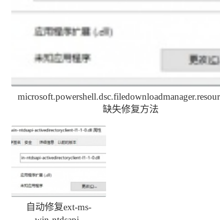
microsoft.powershell.dsc.filedownloadmanager.resour
缺失修复方法
自动修复ext-ms-
win-ntdsapi-