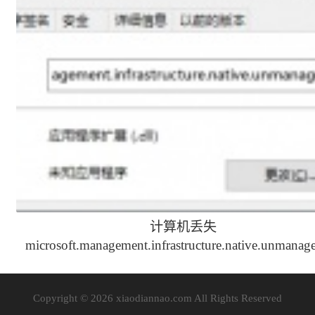
计算机丢失
microsoft.management.infrastructure.native.unmanage
解决办法
Copyright © 2026 xiaodiannao.com All Rights Reserved