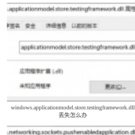
文件
windows.applicationmodel.store.testingframework.dll
丢失怎么办