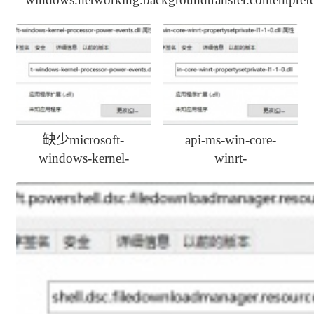
解决办法
缺少microsoft-
api-ms-win-core-
windows-kernel-
winrt-
processor-power-
propertysetprivate-l1-
events.dll如何修复
1-0.dll丢失一键修复