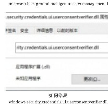
microsoft.backgroundintelligenttransfer.management.i
缺少的问题
如何修复
windows.security.credentials.ui.userconsentverifier.dll