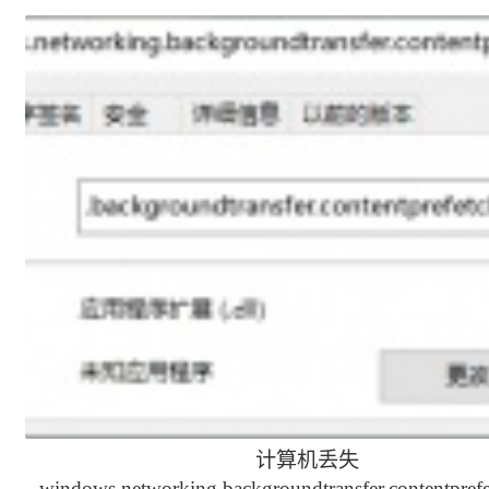
计算机丢失
windows.networking.backgroundtransfer.contentprefet