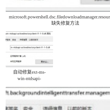
microsoft.powershell.dsc.filedownloadmanager.resour
缺失修复方法
自动修复ext-ms-
win-ntdsapi-
activedirectoryclient-
l1-1-0.dll丢失方法