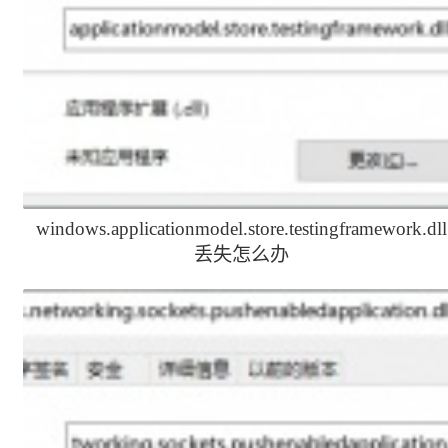
windows.applicationmodel.store.testingframework.dll
丢失怎么办