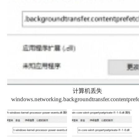
计算机丢失
windows.networking.backgroundtransfer.contentprefet
解决办法