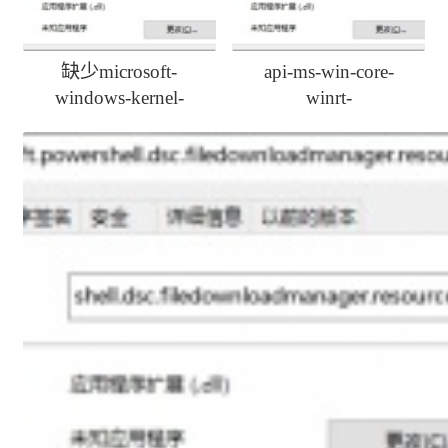
缺少microsoft-
api-ms-win-core-
windows-kernel-
winrt-
processor-power-
propertysetprivate-l1-
events.dll如何修复
1-0.dll丢失一键修复