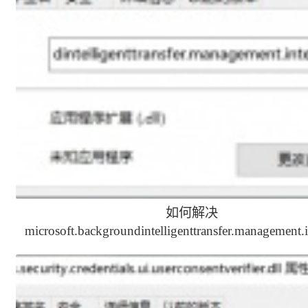
如何解决
microsoft.backgroundintelligenttransfer.management.i
缺少的问题