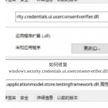
如何修复
windows.security.credentials.ui.userconsentverifier.dll
文件