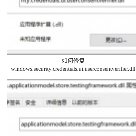
如何修复
windows.security.credentials.ui.userconsentverifier.dll
文件