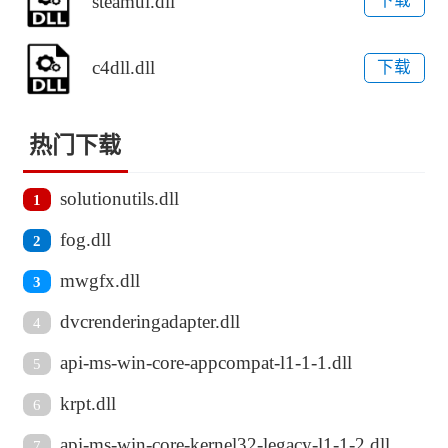
steamui.dll
下载
c4dll.dll
下载
热门下载
solutionutils.dll
1
fog.dll
2
mwgfx.dll
3
dvcrenderingadapter.dll
4
api-ms-win-core-appcompat-l1-1-1.dll
5
krpt.dll
6
api-ms-win-core-kernel32-legacy-l1-1-2.dll
7