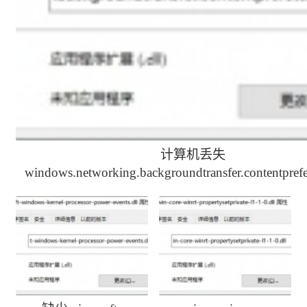
计算机丢失
windows.networking.backgroundtransfer.contentprefet
解决办法