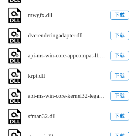
mwgfx.dll
下载
dvcrenderingadapter.dll
下载
api-ms-win-core-appcompat-l1-1-1.dll
下载
krpt.dll
下载
api-ms-win-core-kernel32-legacy-l1-1-2.dll
下载
sfman32.dll
下载