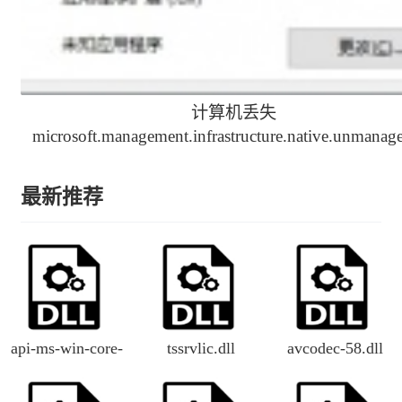
计算机丢失
microsoft.management.infrastructure.native.unmanage
解决办法
最新推荐
api-ms-win-core-
tssrvlic.dll
avcodec-58.dll
file-l1-1-0.dll