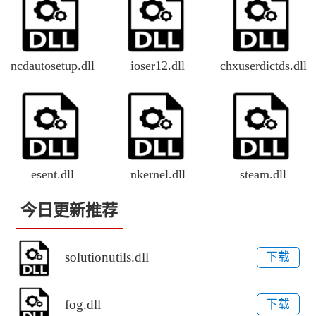
ncdautosetup.dll
ioser12.dll
chxuserdictds.dll
esent.dll
nkernel.dll
steam.dll
今日更新推荐
solutionutils.dll
下载
fog.dll
下载