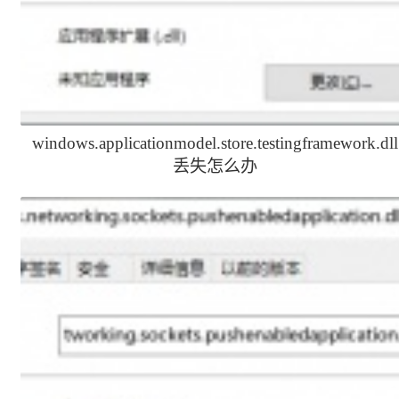
windows.applicationmodel.store.testingframework.dll
丢失怎么办