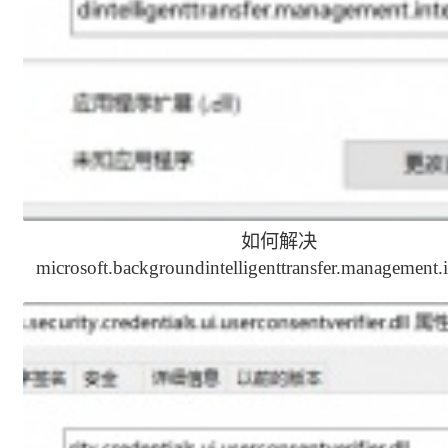
如何解决
microsoft.backgroundintelligenttransfer.management.i
缺少的问题