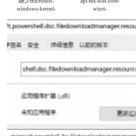
缺少microsoft-
api-ms-win-core-
windows-kernel-
winrt-
processor-power-
propertysetprivate-l1-
events.dll如何修复
1-0.dll丢失一键修复
microsoft.powershell.dsc.filedownloadmanager.resour