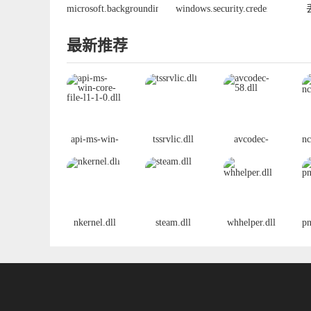
microsoft.backgroundintelligenttransfer.management.interop.d
windows.security.credentials.ui.use
缺少的问题
文件
最新推荐
api-ms-win-
tssrvlic.dll
avcodec-
nc
core-file-l1-
58.dll
1-0.dll
nkernel.dll
steam.dll
whhelper.dll
pn