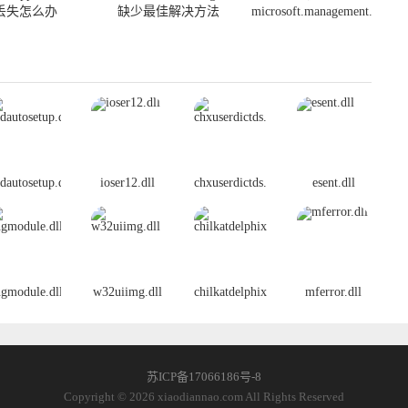
ll
rconsentverifier.dll
丢失怎么办
缺少最佳解决方法
microsoft.management.infrast
解决办法
dautosetup.dll
ioser12.dll
chxuserdictds.dll
esent.dll
gmodule.dll
w32uiimg.dll
chilkatdelphixe.dll
mferror.dll
苏ICP备17066186号-8
Copyright © 2026 xiaodiannao.com All Rights Reserved