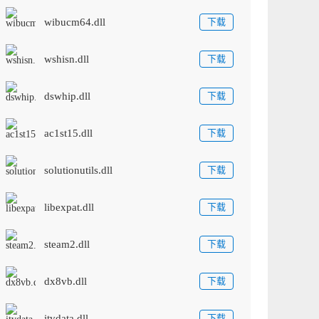
wibucm64.dll
下载
wshisn.dll
下载
dswhip.dll
下载
ac1st15.dll
下载
solutionutils.dll
下载
libexpat.dll
下载
steam2.dll
下载
dx8vb.dll
下载
itvdata.dll
下载