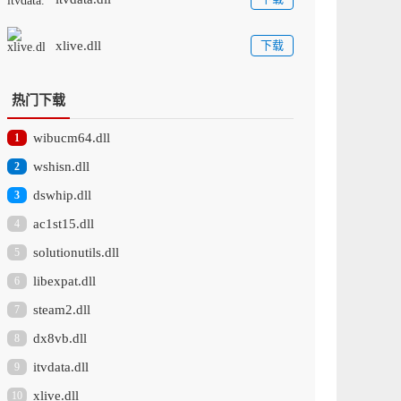
xlive.dll
下载
热门下载
wibucm64.dll
1
wshisn.dll
2
dswhip.dll
3
ac1st15.dll
4
solutionutils.dll
5
libexpat.dll
6
steam2.dll
7
dx8vb.dll
8
itvdata.dll
9
xlive.dll
10