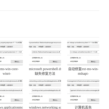
-ms-win-core-
microsoft.powershell.dsc.filedownloadmanager.resources.
自动修复ext-ms-win-
ll
winrt-
缺失修复方法
ntdsapi-
rtysetprivate-l1-
activedirectoryclient-
.dll丢失一键修复
l1-1-0.dll丢失方法
s.applicationmodel.store.testingframework.dll
windows.networking.sockets.pushenabledapplication.dll
计算机丢失